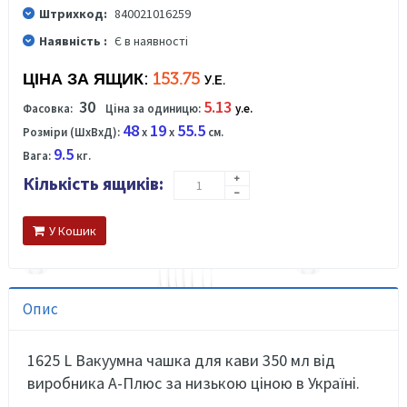
Штрихкод:
840021016259
Наявність :
Є в наявності
ЦІНА ЗА ЯЩИК:
153.75
У.Е.
30
5.13
Фасовка:
Ціна за одиницю:
у.е.
48
19
55.5
Розміри (ШхВхД):
x
x
см.
9.5
Вага:
кг.
Кількість ящиків:
У Кошик
Опис
1625 L Вакуумна чашка для кави 350 мл
ві
д
виробника А-Плюс за низькою ціною в Україні.