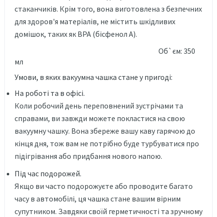
стаканчиків. Крім того, вона виготовлена з безпечних
для здоров'я матеріалів, не містить шкідливих
домішок, таких як BPA (бісфенол А).
Об`єм: 350
мл
Умови, в яких вакуумна чашка стане у пригоді:
На роботі та в офісі.
Коли робочий день переповнений зустрічами та
справами, ви завжди можете покластися на свою
вакуумну чашку. Вона збереже вашу каву гарячою до
кінця дня, тож вам не потрібно буде турбуватися про
підігрівання або придбання нового напою.
Під час подорожей.
Якщо ви часто подорожуєте або проводите багато
часу в автомобілі, ця чашка стане вашим вірним
супутником. Завдяки своїй герметичності та зручному