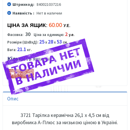
Штрихкод:
840021037216
Наявність :
Нет в наличии
ЦІНА ЗА ЯЩИК:
60.00
У.Е.
30
2
Фасовка:
Ціна за одиницю:
у.е.
25
28
53
Розміри (ШхВхД):
x
x
см.
21.1
Вага:
кг.
Кількість ящиків:
У Кошик
Опис
3721 Тарілка керамічна 26,1 х 4,5 см від
виробника А-Плюс за низькою ціною в Україні.