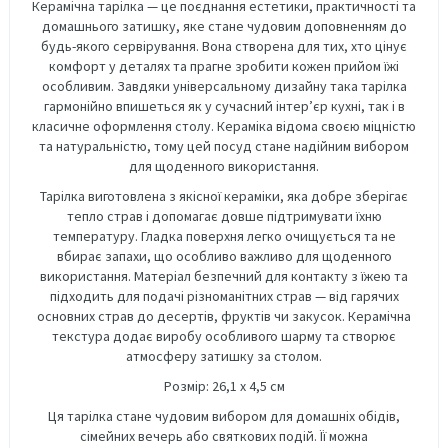
Керамічна тарілка — це поєднання естетики, практичності та
домашнього затишку, яке стане чудовим доповненням до
будь-якого сервірування. Вона створена для тих, хто цінує
комфорт у деталях та прагне зробити кожен прийом їжі
особливим. Завдяки універсальному дизайну така тарілка
гармонійно впишеться як у сучасний інтер’єр кухні, так і в
класичне оформлення столу. Кераміка відома своєю міцністю
та натуральністю, тому цей посуд стане надійним вибором
для щоденного використання.
Тарілка виготовлена з якісної кераміки, яка добре зберігає
тепло страв і допомагає довше підтримувати їхню
температуру. Гладка поверхня легко очищується та не
вбирає запахи, що особливо важливо для щоденного
використання. Матеріал безпечний для контакту з їжею та
підходить для подачі різноманітних страв — від гарячих
основних страв до десертів, фруктів чи закусок. Керамічна
текстура додає виробу особливого шарму та створює
атмосферу затишку за столом.
Розмір: 26,1 х 4,5 см
Ця тарілка стане чудовим вибором для домашніх обідів,
сімейних вечерь або святкових подій. Її можна