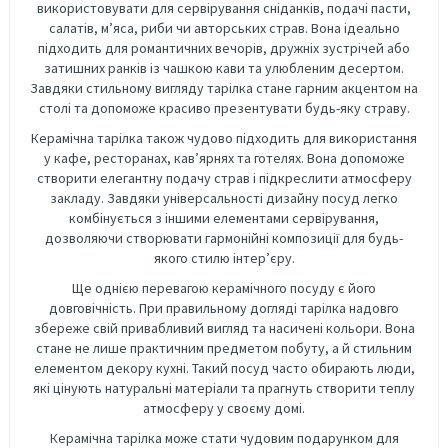
використовувати для сервірування сніданків, подачі пасти,
салатів, м’яса, риби чи авторських страв. Вона ідеально
підходить для романтичних вечорів, дружніх зустрічей або
затишних ранків із чашкою кави та улюбленим десертом.
Завдяки стильному вигляду тарілка стане гарним акцентом на
столі та допоможе красиво презентувати будь-яку страву.
Керамічна тарілка також чудово підходить для використання
у кафе, ресторанах, кав’ярнях та готелях. Вона допоможе
створити елегантну подачу страв і підкреслити атмосферу
закладу. Завдяки універсальності дизайну посуд легко
комбінується з іншими елементами сервірування,
дозволяючи створювати гармонійні композиції для будь-
якого стилю інтер’єру.
Ще однією перевагою керамічного посуду є його
довговічність. При правильному догляді тарілка надовго
збереже свій привабливий вигляд та насичені кольори. Вона
стане не лише практичним предметом побуту, а й стильним
елементом декору кухні. Такий посуд часто обирають люди,
які цінують натуральні матеріали та прагнуть створити теплу
атмосферу у своєму домі.
Керамічна тарілка може стати чудовим подарунком для