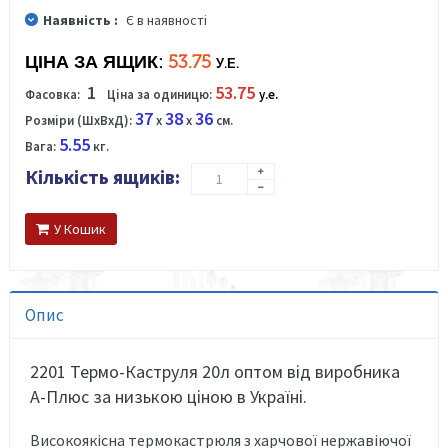
Наявність :
Є в наявності
ЦІНА ЗА ЯЩИК:
53.75
У.Е.
1
53.75
Фасовка:
Ціна за одиницю:
у.е.
37
38
36
Розміри (ШхВхД):
x
x
см.
5.55
Вага:
кг.
Кількість ящиків:
У Кошик
Опис
2201 Термо-Каструля 20л оптом від виробника
А-Плюс за низькою ціною в Україні.
Високоякісна термокастрюля з харчової нержавіючої