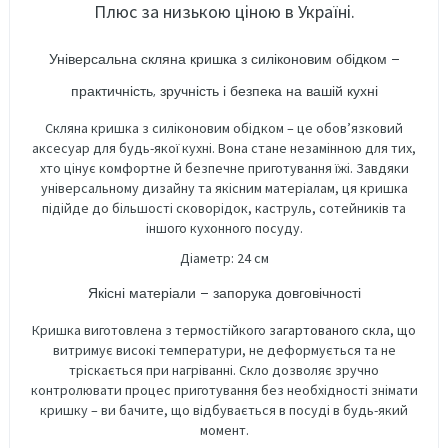
Плюс за низькою ціною в Україні.
Універсальна скляна кришка з силіконовим обідком –
практичність, зручність і безпека на вашій кухні
Скляна кришка з силіконовим обідком – це обов’язковий
аксесуар для будь-якої кухні. Вона стане незамінною для тих,
хто цінує комфортне й безпечне приготування їжі. Завдяки
універсальному дизайну та якісним матеріалам, ця кришка
підійде до більшості сковорідок, каструль, сотейників та
іншого кухонного посуду.
Діаметр: 24 см
Якісні матеріали – запорука довговічності
Кришка виготовлена з термостійкого
загартованого скла
, що
витримує високі температури, не деформується та не
тріскається при нагріванні. Скло дозволяє зручно
контролювати процес приготування без необхідності знімати
кришку – ви бачите, що відбувається в посуді в будь-який
момент.