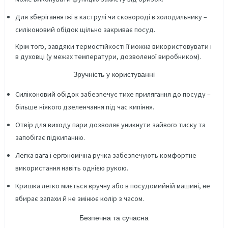
Для зберігання їжі
в каструлі чи сковороді в холодильнику –
силіконовий обідок щільно закриває посуд.
Крім того, завдяки термостійкості її можна використовувати і
в духовці (у межах температури, дозволеної виробником).
Зручність у користуванні
Силіконовий обідок
забезпечує тихе прилягання до посуду –
більше ніякого дзеленчання під час кипіння.
Отвір для виходу пари
дозволяє уникнути зайвого тиску та
запобігає підкипанню.
Легка вага
і
ергономічна ручка
забезпечують комфортне
використання навіть однією рукою.
Кришка легко миється вручну або в посудомийній машині, не
вбирає запахи й не змінює колір з часом.
Безпечна та сучасна