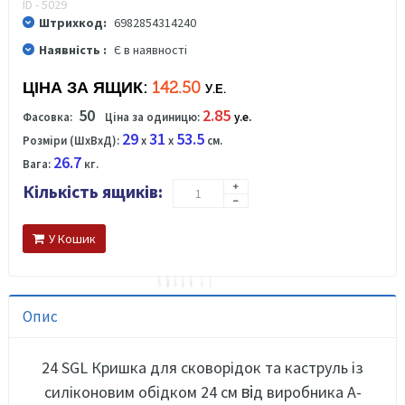
ID - 5029
Штрихкод:
6982854314240
Наявність :
Є в наявності
ЦІНА ЗА ЯЩИК:
142.50
У.Е.
50
2.85
Фасовка:
Ціна за одиницю:
у.е.
29
31
53.5
Розміри (ШхВхД):
x
x
см.
26.7
Вага:
кг.
Кількість ящиків:
У Кошик
Опис
24 SGL Кришка для сковорідок та каструль із
ві
силіконовим обідком 24 см
д виробника А-