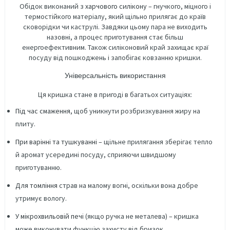
Обідок виконаний з
харчового силікону
– гнучкого, міцного і
термостійкого матеріалу, який щільно прилягає до країв
сковорідки чи каструлі. Завдяки цьому пара не виходить
назовні, а процес приготування стає більш
енергоефективним. Також силіконовий край захищає краї
посуду від пошкоджень і запобігає ковзанню кришки.
Універсальність використання
Ця кришка стане в пригоді в багатьох ситуаціях:
Під час смаження
, щоб уникнути розбризкування жиру на
плиту.
При варінні та тушкуванні
– щільне прилягання зберігає тепло
й аромат усередині посуду, сприяючи швидшому
приготуванню.
Для томління
страв на малому вогні, оскільки вона добре
утримує вологу.
У мікрохвильовій печі
(якщо ручка не металева) – кришка
може виконувати функцію захисту від бризок.