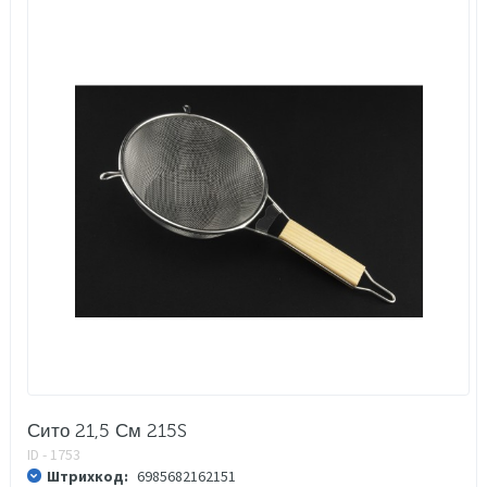
Сито 21,5 См 215S
ID - 1753
Штрихкод:
6985682162151