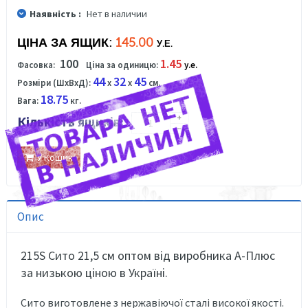
Наявність :
Нет в наличии
ЦІНА ЗА ЯЩИК:
145.00
У.Е.
100
1.45
Фасовка:
Ціна за одиницю:
у.е.
44
32
45
Розміри (ШхВхД):
x
x
см.
18.75
Вага:
кг.
Кількість ящиків:
У Кошик
Опис
215S Сито 21,5 см оптом від виробника А-Плюс
за низькою ціною в Україні.
Сито виготовлене з нержавіючої сталі високої якості.