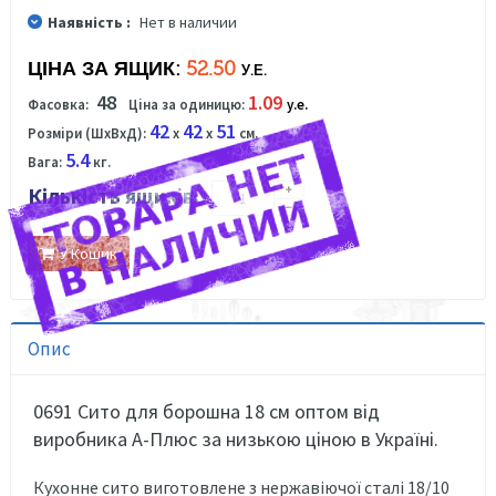
Наявність :
Нет в наличии
ЦІНА ЗА ЯЩИК:
52.50
У.Е.
48
1.09
Фасовка:
Ціна за одиницю:
у.е.
42
42
51
Розміри (ШхВхД):
x
x
см.
5.4
Вага:
кг.
Кількість ящиків:
У Кошик
Опис
0691 Сито для борошна 18 см оптом від
виробника А-Плюс за низькою ціною в Україні.
Кухонне сито виготовлене з нержавіючої сталі 18/10