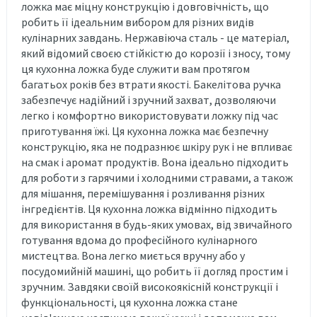
ложка має міцну конструкцію і довговічність, що
робить її ідеальним вибором для різних видів
кулінарних завдань. Нержавіюча сталь - це матеріал,
який відомий своєю стійкістю до корозії і зносу, тому
ця кухонна ложка буде служити вам протягом
багатьох років без втрати якості. Бакелітова ручка
забезпечує надійний і зручний захват, дозволяючи
легко і комфортно використовувати ложку під час
приготування їжі. Ця кухонна ложка має безпечну
конструкцію, яка не подразнює шкіру рук і не впливає
на смак і аромат продуктів. Вона ідеально підходить
для роботи з гарячими і холодними стравами, а також
для мішання, перемішування і розливання різних
інгредієнтів. Ця кухонна ложка відмінно підходить
для використання в будь-яких умовах, від звичайного
готування вдома до професійного кулінарного
мистецтва. Вона легко миється вручну або у
посудомийній машині, що робить її догляд простим і
зручним. Завдяки своїй високоякісній конструкції і
функціональності, ця кухонна ложка стане