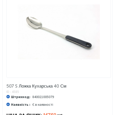
507 S Ложка Кухарська 40 См
ID - 4585
Штрихкод:
840021005079
Наявність :
Є в наявності