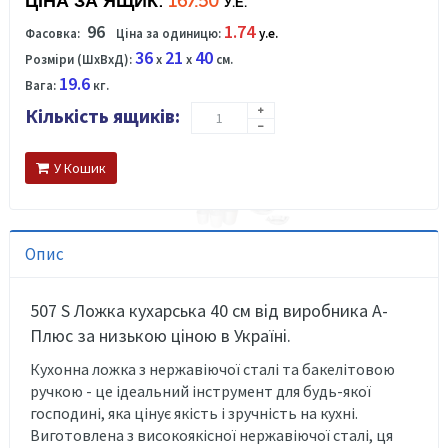
ЦІНА ЗА ЯЩИК:
167.50
У.Е.
96
1.74
Фасовка:
Ціна за одиницю:
у.е.
36
21
40
Розміри (ШхВхД):
x
x
см.
19.6
Вага:
кг.
Кількість ящиків:
У Кошик
Опис
507 S Ложка кухарська 40 см від виробника А-
Плюс за низькою ціною в Україні.
Кухонна ложка з нержавіючої сталі та бакелітовою
ручкою - це ідеальний інструмент для будь-якої
господині, яка цінує якість і зручність на кухні.
Виготовлена з високоякісної нержавіючої сталі, ця