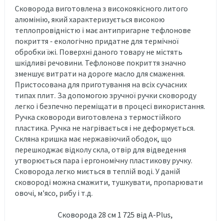
Сковорода виготовлена ​​з високоякісного литого
алюмінію, який характеризується високою
теплопровідністю і має антипригарне тефлонове
покриття - екологічно придатне для термічної
обробки їжі. Поверхні даного товару не містять
шкідливі речовини. Тефлонове покриття значно
зменшує витрати на дороге масло для смаження.
Пристосована для приготування на всіх сучасних
типах плит. За допомогою зручної ручки сковороду
легко і безпечно переміщати в процесі використання.
Ручка сковороди виготовлена ​​з термостійкого
пластика. Ручка не нагрівається і не деформується.
Скляна кришка має нержавіючий ободок, що
перешкоджає відколу скла, отвір для відведення
утворюється пара і ергономічну пластикову ручку.
Сковорода легко миється в теплій воді. У даній
сковороді можна смажити, тушкувати, пропарювати
овочі, м'ясо, рибу і т.д.
Сковорода 28 см 1 725 від A-Plus,