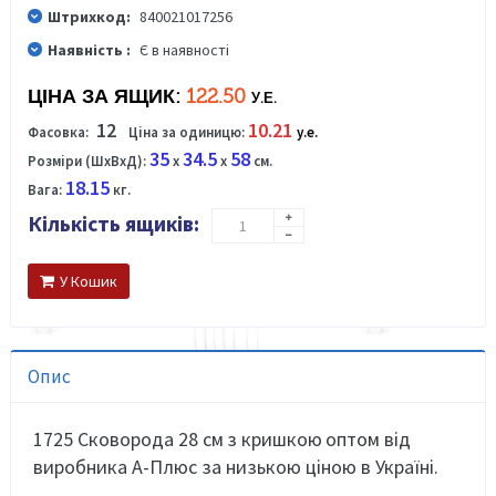
Штрихкод:
840021017256
Наявність :
Є в наявності
ЦІНА ЗА ЯЩИК:
122.50
У.Е.
12
10.21
Фасовка:
Ціна за одиницю:
у.е.
35
34.5
58
Розміри (ШхВхД):
x
x
см.
18.15
Вага:
кг.
Кількість ящиків:
У Кошик
Опис
1725 Сковорода 28 см
з кришкою
оптом від
виробника А-Плюс за низькою ціною в Україні.