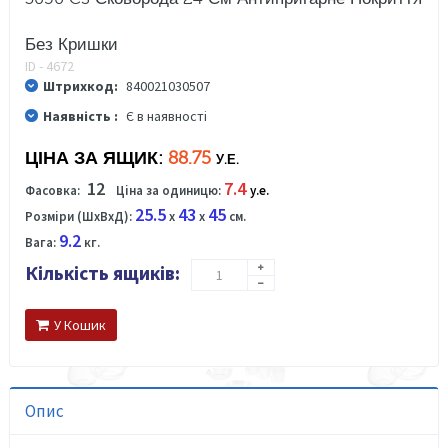
Без Кришки
ID - 4672
Штрихкод:
840021030507
Наявність :
Є в наявності
ЦІНА ЗА ЯЩИК:
88.75
У.Е.
12
7.4
Фасовка:
Ціна за одиницю:
у.е.
25.5
43
45
Розміри (ШхВхД):
x
x
см.
9.2
Вага:
кг.
Кількість ящиків:
У Кошик
Опис