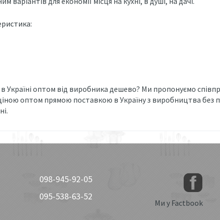
м варіантів для економії місця на кухні, в душі, на дачі.
еристика:
 в Україні оптом від виробника дешево? Ми пропонуємо співп
ціною оптом прямою поставкою в Україну з виробництва без п
ні.
098-945-92-05
095-538-63-52
Ми у Factbook