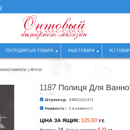
2
ГОСПОДАРСЬКІ ТОВАРИ
ІНШІ ТОВАРИ
УСІ ТОВАР
АННОЇ КІМНАТИ 2 ЯРУСИ
1187 Полиця Для Ванної
ID - 3188
Штрихкод:
840021011872
Наявність :
Є в наявності
ЦІНА ЗА ЯЩИК:
125.00
У.Е.
24
5.21
Фасовка:
Ціна за одиницю:
у.е.