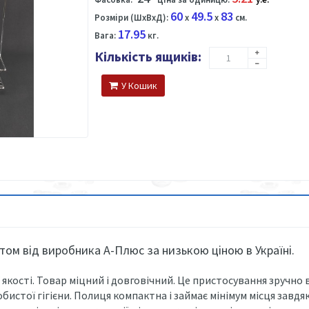
60
49.5
83
Розміри (ШхВхД):
x
x
см.
17.95
Вага:
кг.
Кількість ящиків:
У Кошик
том від виробника А-Плюс за низькою ціною в Україні.
ї якості. Товар міцний і довговічний. Це пристосування зручно
обистої гігієни. Полиця компактна і займає мінімум місця завдя