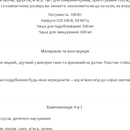
вочів, фруктів, м’яса, так і для збивання кремів, приготування соусів, 
та компактному розміру ви зможете зекономити місце на кухні, не втр
Потужність: 700 Вт
Напруга:220-240 В; 50-60 Гц
Чаша для підріблювання: 500 мл
Чаша для змишування: 600 мл
Матеріали та конструкція
е міцний, зручний у використанні та приємний на дотик. Пластик стійкий
е подрібнення будь-яких інгредієнтів — від м’яких ягід до сирих овочів 
Комплектація 4 в 1:
соусів, дитячого харчування.
 горіхів, сиру, м’яса, зелені.