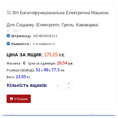
31 BM Багатофункціональна Електрична Машина
Для Сніданку (Електропіч, Гриль, Кавоварка)
ID - 4487
Штрихкод:
6974859038313
Наявність :
Є в наявності
ЦІНА ЗА ЯЩИК:
171.25
У.Е.
6
28.54
Фасовка:
Ціна за одиницю:
у.е.
51
49
77.5
Розміри (ШхВхД):
x
x
см.
23.05
Вага:
кг.
Кількість ящиків:
У Кошик