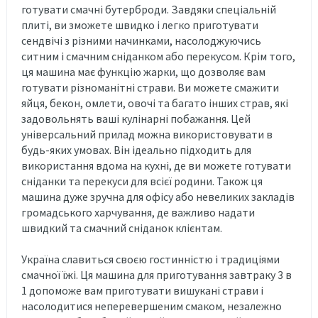
готувати смачні бутерброди. Завдяки спеціальній
плиті, ви зможете швидко і легко приготувати
сендвічі з різними начинками, насолоджуючись
ситним і смачним сніданком або перекусом. Крім того,
ця машина має функцію жарки, що дозволяє вам
готувати різноманітні страви. Ви можете смажити
яйця, бекон, омлети, овочі та багато інших страв, які
задовольнять ваші кулінарні побажання. Цей
універсальний прилад можна використовувати в
будь-яких умовах. Він ідеально підходить для
використання вдома на кухні, де ви можете готувати
сніданки та перекуси для всієї родини. Також ця
машина дуже зручна для офісу або невеликих закладів
громадського харчування, де важливо надати
швидкий та смачний сніданок клієнтам.
Україна славиться своєю гостинністю і традиціями
смачної їжі. Ця машина для приготування завтраку 3 в
1 допоможе вам приготувати вишукані страви і
насолодитися неперевершеним смаком, незалежно