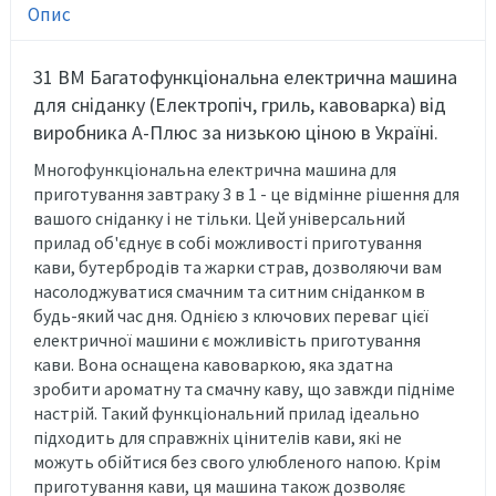
Опис
31 BM Багатофункціональна електрична машина
для сніданку (Електропіч, гриль, кавоварка)
від
виробника А-Плюс за низькою ціною в Україні.
Многофункціональна електрична машина для
приготування завтраку 3 в 1 - це відмінне рішення для
вашого сніданку і не тільки. Цей універсальний
прилад об'єднує в собі можливості приготування
кави, бутербродів та жарки страв, дозволяючи вам
насолоджуватися смачним та ситним сніданком в
будь-який час дня. Однією з ключових переваг цієї
електричної машини є можливість приготування
кави. Вона оснащена кавоваркою, яка здатна
зробити ароматну та смачну каву, що завжди підніме
настрій. Такий функціональний прилад ідеально
підходить для справжніх цінителів кави, які не
можуть обійтися без свого улюбленого напою. Крім
приготування кави, ця машина також дозволяє