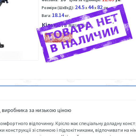
24.5
44
82
Розміри (ШхВхД):
x
x
см.
18.14
Вага:
кг.
Кількість ящиків:
У Кошик
ід виробника за низькою ціною
мфортного відпочинку. Крісло має спеціальну доладну констру
яки конструкції зі спинкою і підлокітниками, відпочивати на н