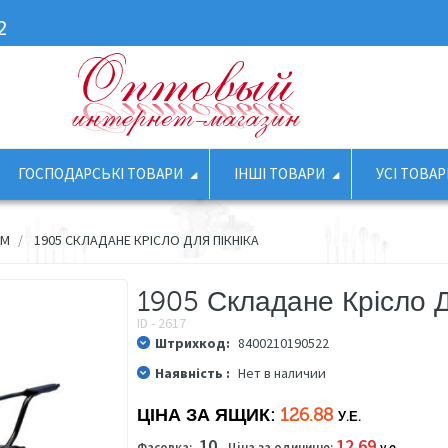
2
ГОСПОДАРСЬКІ ТОВАРИ
ІНШІ ТОВАРИ
УСІ ТОВАР
ЗМ
1905 СКЛАДАНЕ КРІСЛО ДЛЯ ПІКНІКА
1905 Складане Крісло Д
ID - 2617
Штрихкод:
8400210190522
Наявність :
Нет в наличии
ЦІНА ЗА ЯЩИК:
126.88
У.Е.
10
12.69
Фасовка:
Ціна за одиницю:
у.е.