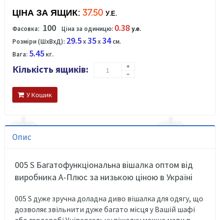
ЦІНА ЗА ЯЩИК:
37.50
У.Е.
100
0.38
Фасовка:
Ціна за одиницю:
у.е.
29.5
35
34
Розміри (ШхВхД):
x
x
см.
5.45
Вага:
кг.
Кількість ящиків:
У Кошик
Опис
005 S Багатофункціональна вішалка оптом від
виробника А-Плюс за низькою ціною в Україні
005 S дуже зручна доладна диво вішалка для одягу, що
дозволяє звільнити дуже багато місця у Вашій шафі
або гардеробі.Універсальну вішалку можна мати в