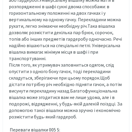
розпорядженні в шафі сукні двома способами: в
горизонтальному положенні на двох гачках і у
вертикальному на одному гачку. Перекладини можна
рухати, легко знімаючи необхідну річ.Така вішалка
дозволяє розмістити декілька пар брюк, сорочок,
топів або інших предметів гардеробу одночасно. Речі
надійно вішаються на спеціальні петлі. Універсальна
вішалка вимагає мінімум місця в шафі і при
транспортуванні.
Після того, як утримувач заповниться одягом, слід
опустити з одного боку гачок, тоді перекладини
складуться, зберігаючи при цьому порядок.Щоб
дістати потрібну річ необхідно підняти гачок, а потім
висунути перекладину назад.Багатофункціональна
вішалка може згодитися вам не лише удома, але і в
подорожі, відрядженні, у будь-якій далекій поїздці. За
допомогою такої вішалки можна зручно і економічно
розмістити будь-який гардероб.
Переваги вішалки 005 S: