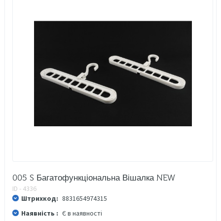
005 S Багатофункціональна Вішалка NEW
ID - 4336
Штрихкод:
8831654974315
Наявність :
Є в наявності