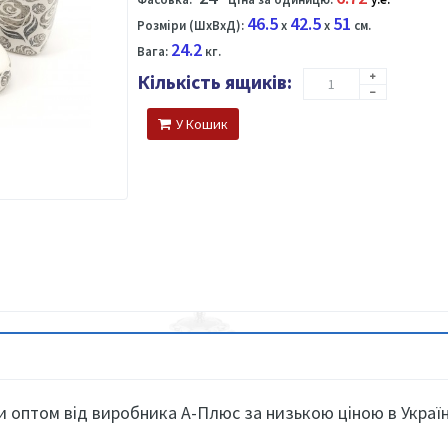
46.5
42.5
51
Розміри (ШхВхД):
x
x
см.
24.2
Вага:
кг.
Кількість ящиків:
У Кошик
и оптом від виробника А-Плюс за низькою ціною в Україн