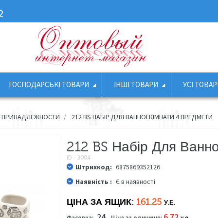
2
ГОСПОДАРСЬКІ ТОВАРИ
ІНШІ ТОВАРИ
УСІ ТОВАР
Е ПРИНАДЛЕЖНОСТИ
212 BS НАБІР ДЛЯ ВАННОЇ КІМНАТИ 4 ПРЕДМЕТИ
212 BS Набір Для Ванно
ID - 3004
Штрихкод:
6875869352126
Наявність :
Є в наявності
ЦІНА ЗА ЯЩИК:
161.25
У.Е.
24
6.72
Фасовка:
Ціна за одиницю:
у.е.