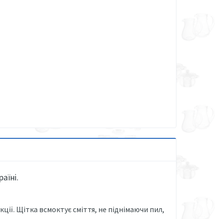
аїні.
ції. Щітка всмоктує сміття, не піднімаючи пил,