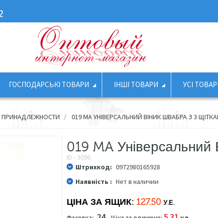
2
ГОСПОДАРСЬКІ ТОВАРИ
ІНШІ ТОВАРИ
УСІ ТОВАР
Е ПРИНАДЛЕЖНОСТИ
019 MA УНІВЕРСАЛЬНИЙ ВІНИК ШВАБРА З 3 ЩІТК
019 MA Універсальний 
ID - 3096
Штрихкод:
0972980165928
Наявність :
Нет в наличии
ЦІНА ЗА ЯЩИК:
127.50
У.Е.
24
5.31
Фасовка:
Ціна за одиницю:
у.е.