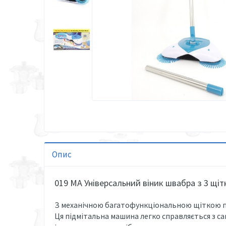
Опис
019 MA Універсальний віник швабра з 3 щіт
З механічною багатофункціональною щіткою п
Ця підмітальна машина легко справляється з са