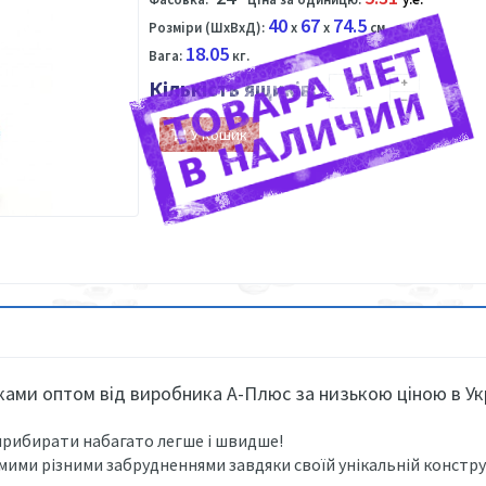
40
67
74.5
Розміри (ШхВхД):
x
x
см.
18.05
Вага:
кг.
Кількість ящиків:
У Кошик
ками оптом від виробника А-Плюс за низькою ціною в Укр
рибирати набагато легше і швидше!
мими різними забрудненнями завдяки своїй унікальній конструк