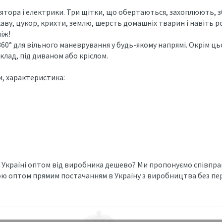
ятора і електрики. Три щітки, що обертаються, захоплюють, зб
 каву, цукор, крихти, землю, шерсть домашніх тварин і навіть 
іж!
 360° для вільного маневрування у будь-якому напрямі. Окрім ц
клад, під диваном або кріслом.
и, характеристика:
 Україні оптом від виробника дешево? Ми пропонуємо співпра
ю оптом прямим постачанням в Україну з виробництва без пер