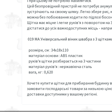
і при цьому не потрібно нахилятися.
Цей безпровідний пристрій не потребує акумул
зустрічають на своєму шляху. Легко збере рис,
можна без побоювання ходити по підлозі босон
Щітка має міцне і легке руків'я з поворотом на
дістатися до усіх важкодоступних місць - напри
019 MA Універсальний віник швабра з 3 щіткам
розміри, см : 34x18x110
матеріал основи : ABS пластик
руків'я щітки розбирається на 3 частини
матеріал руків'я : нержавіюча сталь
вага, кг : 0,620
Хочете купити щітки для прибирання будинку в
замовити господарські товари за низькою ціно
доставки доступними у вашому регіоні.