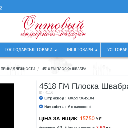
2
ГОСПОДАРСЬКІ ТОВАРИ
ІНШІ ТОВАРИ
УСІ ТОВАР
Е ПРИНАДЛЕЖНОСТИ
4518 FM ПЛОСКА ШВАБРА
4518 FM Плоска Швабр
ID - 4116
Штрихкод:
6865973645184
Наявність :
Є в наявності
ЦІНА ЗА ЯЩИК:
157.50
У.Е.
40
3.94
Фасовка:
Ціна за одиницю:
у.е.