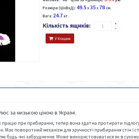
49.5
35
78
Розміри (ШхВхД):
x
x
см.
24.7
Вага:
кг.
Кількість ящиків:
У Кошик
юс за низькою ціною в Україні.
працю при прибиранні, тепер вона здатна протирати підлогу 
к. Має поворотний механізм для зручності прибирання стін і ст
є будь-які забруднення. Може використовуватися як в сухому, т