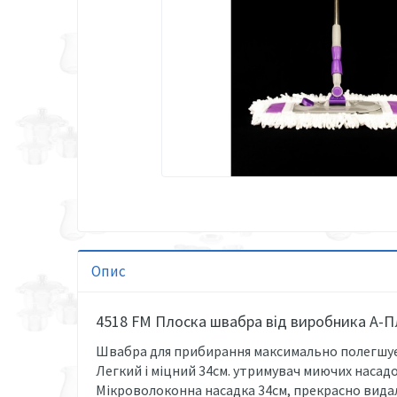
Опис
4518 FM Плоска швабра від виробника А-Пл
Швабра для прибирання максимально полегшує 
Легкий і міцний 34см. утримувач миючих насадо
Мікроволоконна насадка 34см, прекрасно видаля