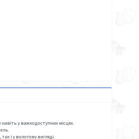
навіть у важкодоступних місцях.
ель.
ак і у вологому вигляді.