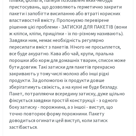
пристосувань, що дозволяють герметично закрити
пакети і запобігти висипанню або втраті корисних
властивостей вмісту. Пропонуємо перевірене
рішення цієї проблеми - ЗАТИСКИ ДЛЯ ПАКЕТІВ (вони
ж кліпси, кліпи, прищіпки - їх по-різному називають).
Завдяки ним, немає необхідність регулярно
пересипати вміст з пакетів. Нічого не просыплется,
все буде акуратно. Кава або чай, крупи, пральна
порошки або корм для домашніх тварин, список може
бути довгим. Такі затиски для пакетів прекрасно
закривають у тому числі молоко або інші рідкі
продукти. За допомогою їх продукти довше
зберігатимуть свіжість, а на кухні не буде безладу.
Пакет, потрапляючи всередину затиску, дуже щільно
фіксується завдяки простій конструкції - з одного
боку затиску - порожнина, а з іншої - виступ, що
точно повторює форму порожнини. Пакету
доводиться огинати цей виступ, коли затиск
застібається.