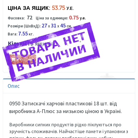
ЦІНА ЗА ЯЩИК:
53.75
У.Е.
72
0.75
Фасовка:
Ціна за одиницю:
у.е.
27
31
45
Розміри (ШхВхД):
x
x
см.
7.55
Вага:
кг.
Кількість ящиків:
У Кошик
Опис
0950 Затискачі харчові пластикові 18 шт. від
виробника А-Плюс за низькою ціною в Україні.
Виробники сипких продуктів рідко піклуються про
зручність споживачів. Найчастіше пакети і упаковки з
плівки, фольги, папери позбавлені яких-небудь