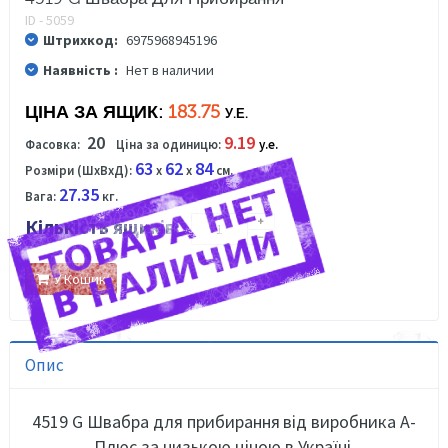
ID - 5059
Штрихкод:
6975968945196
Наявність :
Нет в наличии
ЦІНА ЗА ЯЩИК:
183.75
У.Е.
20
9.19
Фасовка:
Ціна за одиницю:
у.е.
63
62
84
Розміри (ШхВхД):
x
x
см.
27.35
Вага:
кг.
Кількість ящиків:
У Кошик
Опис
4519 G Швабра для прибирання
від виробника А-
Плюс за низькою ціною в Україні.