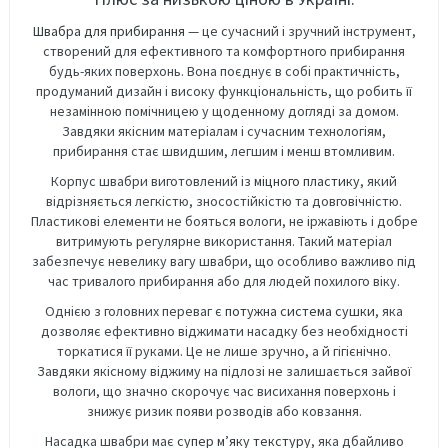
Швабра для прибирання
— це сучасний і зручний інструмент,
створений для ефективного та комфортного прибирання
будь-яких поверхонь. Вона поєднує в собі практичність,
продуманий дизайн і високу функціональність, що робить її
незамінною помічницею у щоденному догляді за домом.
Завдяки якісним матеріалам і сучасним технологіям,
прибирання стає швидшим, легшим і менш втомливим.
Корпус швабри виготовлений із
міцного пластику
, який
відрізняється легкістю, зносостійкістю та довговічністю.
Пластикові елементи не бояться вологи, не іржавіють і добре
витримують регулярне використання. Такий матеріал
забезпечує невелику вагу швабри, що особливо важливо під
час тривалого прибирання або для людей похилого віку.
Однією з головних переваг є
потужна система сушки
, яка
дозволяє ефективно віджимати насадку без необхідності
торкатися її руками. Це не лише зручно, а й гігієнічно.
Завдяки якісному віджиму на підлозі не залишається зайвої
вологи, що значно скорочує час висихання поверхонь і
знижує ризик появи розводів або ковзання.
Насадка швабри має
супер м’яку текстуру
, яка дбайливо