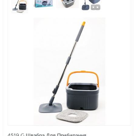
4519 G Швабра Для Прибирання