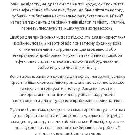
очищає підлогу, не дряпаючи та не пошкоджуючи покриття.
Вона ефективно збирає пил, бруд, дрібне сміття та вологу,
роблячи прибирання максимально результативним. М’який
матеріал підходить для різних типів підлог: ламінату, плитки,
паркету, лінолеуму та інших чутливих поверхонь.
Швабра для прибирання чудово підходить для використання
в різних умовах
. У
квартирі або приватному будинку
вона
стане незамінним інструментом для щоденного або
генерального прибирання. У
кухні та ванній кімнаті
швабра
ефективно справляється з вологою та забрудненнями,
забезпечуючи чистоту й гігієну.
Вона також ідеально підходить для
офісів, магазинів, салонів
краси та інших комерційних приміщень
, де важливо швидко
та якісно підтримувати чистоту. Завдяки простоті
використання та міцній конструкції, швабру можна
застосовувати для регулярного прибирання великих площ.
У
дачних будинках, орендованих квартирах або гуртожитках
ця швабра стане практичним рішенням, адже не потребує
складного догляду та легко зберігається. Вона підходить як
для сухого, так і для вологого прибирання, що робить її
універсальною для будь-яких умов.