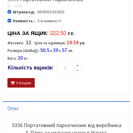
ID - 5198
Штрихкод:
6978915353563
Наявність :
Є в наявності
ЦІНА ЗА ЯЩИК:
222.50
У.Е.
12
18.54
Фасовка:
Ціна за одиницю:
у.е.
50.5
39
57
Розміри (ШхВхД):
x
x
см.
20
Вага:
кг.
Кількість ящиків:
У Кошик
Опис
5356 Портативний пароочисник від виробника
А-Плюс за низькою ціною в Україні.