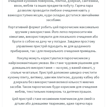
очищення кухонних поверхонь, плитки, дзеркал, сантехніки,
вікон, меблів та інших предметів побуту. Гаряча пара
дозволяє проводити глибоке очищення навіть у
важкодоступних місцях, куди складно дістатися звичайними
засобами.
Портативний формат робить цей пароочисник максимально
зручним у використанні. Його легко переносити між
кімнатами, використовувати для локального очищення або
брати із собою на дачу чи у поїздки. Завдяки простому
управлінню пристрій підходить як для щоденного
прибирання, так і для генерального очищення приміщень.
Покупці можуть користуватися пароочисником у
найрізноманітніших умовах. Він стане чудовим рішенням для
домашнього використання — на кухні, у ванній кімнаті, у
спальні чи вітальні. Пристрій допоможе швидко очистити
кухонну плиту, витяжку, шви між плиткою, душову кабіну або
дзеркала без використання великої кількості миючих
засобів. Також пароочисник буде корисним для очищення
меблів, текстильних поверхонь та дитячих іграшок.
Цей пристрій стане незамінним помічником для сімей із
дітьми або домашніми тваринами, адже гаряча пара