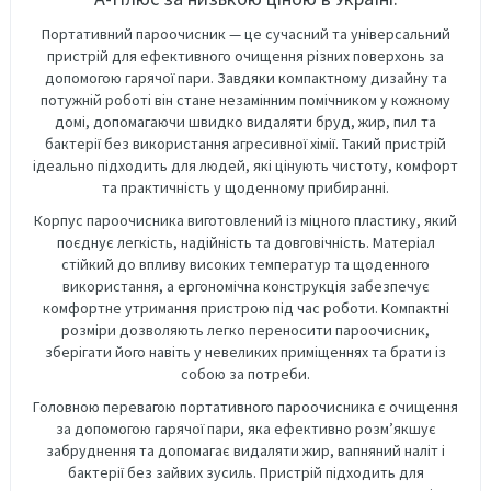
Портативний пароочисник — це сучасний та універсальний
пристрій для ефективного очищення різних поверхонь за
допомогою гарячої пари. Завдяки компактному дизайну та
потужній роботі він стане незамінним помічником у кожному
домі, допомагаючи швидко видаляти бруд, жир, пил та
бактерії без використання агресивної хімії. Такий пристрій
ідеально підходить для людей, які цінують чистоту, комфорт
та практичність у щоденному прибиранні.
Корпус пароочисника виготовлений із міцного пластику, який
поєднує легкість, надійність та довговічність. Матеріал
стійкий до впливу високих температур та щоденного
використання, а ергономічна конструкція забезпечує
комфортне утримання пристрою під час роботи. Компактні
розміри дозволяють легко переносити пароочисник,
зберігати його навіть у невеликих приміщеннях та брати із
собою за потреби.
Головною перевагою портативного пароочисника є очищення
за допомогою гарячої пари, яка ефективно розм’якшує
забруднення та допомагає видаляти жир, вапняний наліт і
бактерії без зайвих зусиль. Пристрій підходить для