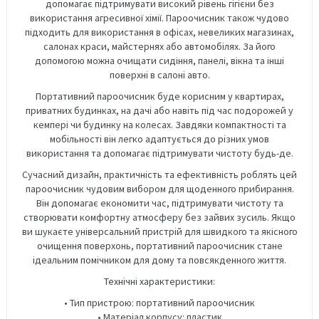
допомагає підтримувати високий рівень гігієни без
використання агресивної хімії. Пароочисник також чудово
підходить для використання в офісах, невеликих магазинах,
салонах краси, майстернях або автомобілях. За його
допомогою можна очищати сидіння, панелі, вікна та інші
поверхні в салоні авто.
Портативний пароочисник буде корисним у квартирах,
приватних будинках, на дачі або навіть під час подорожей у
кемпері чи будинку на колесах. Завдяки компактності та
мобільності він легко адаптується до різних умов
використання та допомагає підтримувати чистоту будь-де.
Сучасний дизайн, практичність та ефективність роблять цей
пароочисник чудовим вибором для щоденного прибирання.
Він допомагає економити час, підтримувати чистоту та
створювати комфортну атмосферу без зайвих зусиль. Якщо
ви шукаєте універсальний пристрій для швидкого та якісного
очищення поверхонь, портативний пароочисник стане
ідеальним помічником для дому та повсякденного життя.
Технічні характеристики:
• Тип пристрою: портативний пароочисник
• Матеріал корпусу: пластик