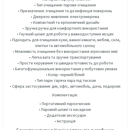
• Тип очищення: парове очищення
• Призначення: очищення та дезінфекція поверхонь
• Джерело живлення: електромережа
• Компактний та ергономічний дизайн
• Зручна ручка для комфортного використання
• Гнучкий шланг для роботи у важкодоступних місцях
• Підходить для очищення кухні, ванної кімнати, меблів, скла,
плитки та автомобільного салону
• Можливість очищення без використання агресивної хімії
• Легка вага та зручне транспортування
• Просте керування та швидка готовність до роботи
• Багатофункціональне використання у побутових умовах
• Колір: чорний/білий
• Тип пари: гаряча пара під тиском
• Сфера застосування: дім, офіс, автомобіль, дача, подорожі
Комплектація:
• Портативний пароочисник
• Паровий шланг із насадкою
• Додаткові аксесуари
• Інструкція
Бажаєте купити в Україні оптом від виробника