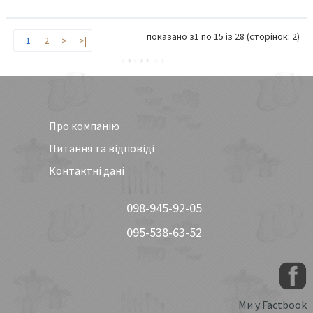
показано з1 по 15 iз 28 (сторінок: 2)
1
2
>
>|
Про компанію
Питання та відповіді
Контактні дані
098-945-92-05
095-538-63-52
Ми у Factbook